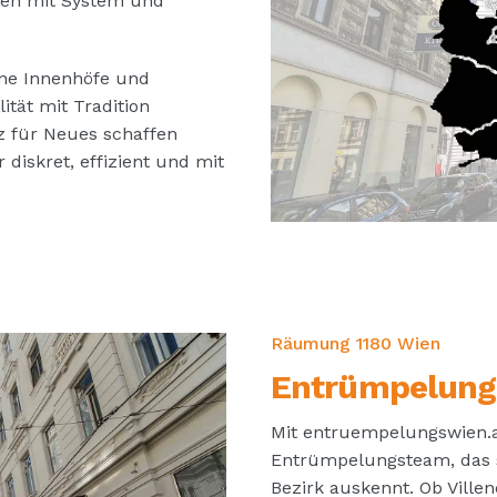
fen mit System und
üne Innenhöfe und
tät mit Tradition
tz für Neues schaffen
 diskret, effizient und mit
Räumung 1180 Wien
Entrümpelung
Mit entruempelungswien.at
Entrümpelungsteam, das s
Bezirk auskennt. Ob Ville