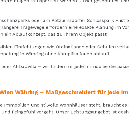
hrere Etagen transportiert werden. Unser geschultes Te
.
nschanzparks oder am Pötzleinsdorfer Schlosspark – ist 
r längere Tragewege erfordern eine exakte Planung im Vo
n ein Ablaufkonzept, das zu Ihrem Objekt passt.
len Einrichtungen wie Ordinationen oder Schulen verlan
ümpelung in Währing ohne Komplikationen abläuft.
der Altbauvilla – wir finden für jede Immobilie die pa
Wien Währing – Maßgeschneidert für jede Im
ge Immobilien und stilvolle Wohnhäuser steht, braucht es
 und Feingefühl vorgeht. Unser Leistungsangebot ist des