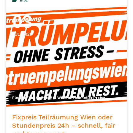
Blog
03
JULI 2026
Flexible Teilräumung in Wien mit schneller Preiseinschätzung nach WhatsApp-Fotos
Fixpreis Teilräumung Wien oder
Stundenpreis 24h – schnell, fair